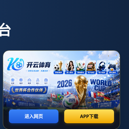
咨询热线
0755-6230866