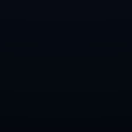
重要的是通过这两场比赛发现自身的问题。球队的战术磨合、纪律性、
。无论是对中超球队的球迷，还是希望中国足球在亚洲赛场崭露头角的
 by
UED体育官方网站