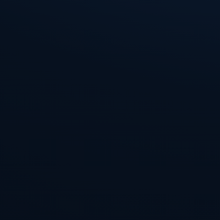
### 泰山与申花双双失利，问题在哪？
在最近的亚冠小组赛中，山东泰山队以*“0-4”的悬殊比
反映了中超球队在亚洲顶级赛场上的困境。