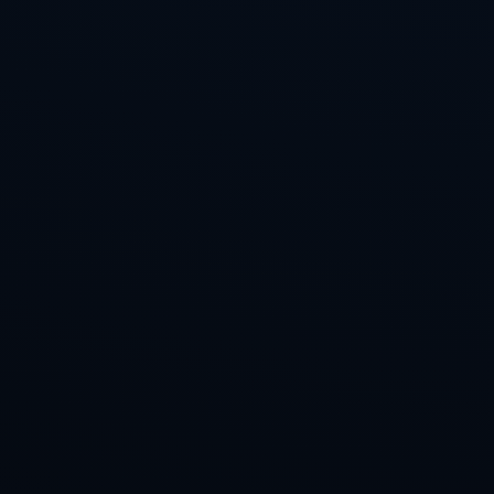
泰山队的惨败可以说处于意料之外却又情理之中。尽管球队
过于机械。此外，外援水平与体能消耗也进一步阻碍了他们
的转折点。
### **亚冠困境，中超光环为何难以带出国门？**
中超球队近年来在亚冠赛场上表现不稳定，甚至出现整体水
时，中超球队往往因拼抢不力和阵地战效率低下而屡屡受挫
另一个不可忽视的原因是**对外援的过度依赖**。泰山
类似，虽然其国内球员部分具有亮眼表现，但在比赛节奏的
### 借鉴日韩经验，破解中国球队困局
近年来，日韩球队在亚冠联赛的表现堪称亮眼，屡屡创造佳
养与体系化成长，奠定了持续的竞争力。
*反观中超球队，若要破解当前困境，可以从以下几个方面
练团队的引进，并根据不同对手及时调整战术是未来发展的