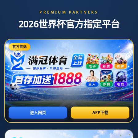
海港第5外援将浮出水面？传K联赛助攻王进入
视野.
发布时间：2026-07-07T21:28:43+08:00