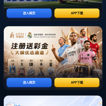
尖水平的球员，他不仅具备优越的传球能力，同时还能在关
键时刻送出助攻。这样的表现无疑使他成为许多俱乐部争抢
的对象。
K联赛以其激烈的比赛风格和严格的战术要求闻名，从这里
涌现的优秀球员往往具备极高的职业素养。**如果海港队能
够成功签下这位助攻王，那么他们在中场的组织调度能力必