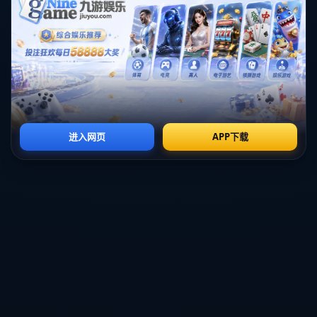
色，如今携手加盟快船，势必会在西部赛区掀起一阵风暴。
**快船的战略布局**
快船一直以来都在寻找能够带领球队走向总冠军的球星。**
伦纳德**和**乔治**的加盟，正是快船管理层精心策划的结
果。通过这次引援，快船不仅增强了球队的进攻火力，还提