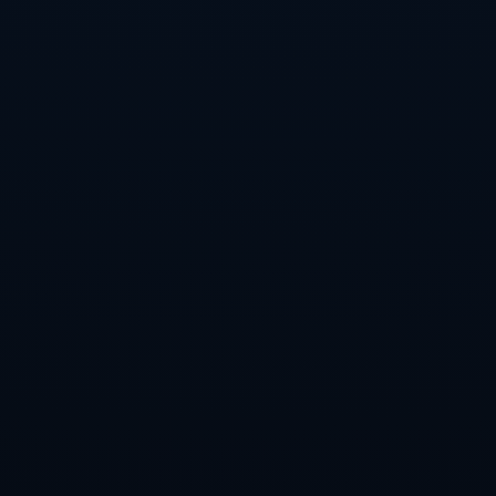
升了防守的强度。**双星组合**的形成，使得快船在面对强
敌时更具竞争力。
**战术分析：双核驱动**
在战术层面，**伦纳德**和**乔治**的组合为快船提供了多
样化的进攻选择。两人都具备出色的单打能力，同时也能在
团队配合中发挥重要作用。**伦纳德**的中距离投篮和**乔
治**的三分球能力，使得对手在防守时难以兼顾。此外，两
人都具备出色的防守意识，能够有效遏制对方的核心球员。
**案例分析：对阵湖人**
在与洛杉矶湖人的比赛中，**伦纳德**和**乔治**的表现堪
称完美。**伦纳德**在关键时刻的得分帮助球队稳住局势，
而**乔治**则通过精准的三分球不断扩大领先优势。两人的
默契配合，使得快船在这场焦点战中取得了胜利，证明了他