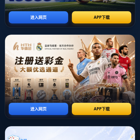
## **阿兰为何“思考”是否回归？**
作为一名实力派球员，阿兰曾在中超留下过光辉足迹。效力
广州队和北京国安期间，他以优秀的技术和稳定的状态赢得
了广泛认可。尽管目前他效力于巴西国内联赛，但阿兰对中
超的感情始终深厚。中超联赛为他提供了职业生涯的瞬间辉
煌，也让他成为国内球迷心中家喻户晓的明星。
然而，从另一个角度来看，阿兰选择回归中超并非一件轻而
易举的决定。一方面，他需要权衡生活质量、薪资待遇与职
业发展等多重因素；另一方面，当前中超正在进行全新的
“降本增效”改革，对高薪外援的引入更加理性化。种种原因