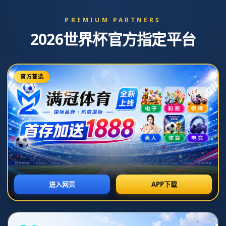
苗原：阿兰在思考是否回中超，西海岸会考察
广州队的青年才俊.
发布时间：2026-07-07T21:28:43+08:00