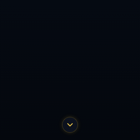
势力，而阿兰等“过来人”的经验分享，也许会为这些年轻人
提供宝贵的职业启发。
*总的来说，无论是阿兰的考虑还是西海岸的动作，都反映
了中国足球在从注入外援到专注本土力量之间的转型过程。
* 未来的中超，或许会因为这些连锁反应而更加成熟。
上一篇：2025周末主战场大赛 @奈亚贾克斯NiaJax 一头敲开 女子世界冠军赛的序幕.
下一篇：对手内乱，出线无忧？中国男篮世界杯志不仅在此！
咨询热线：0755-6230866 客服QQ：76818465
公司地址：四川省阿坝藏族羌族自治州小金县新桥乡
Copyright 2024
UED体育·(中国)官方网站-登录入口
All
Rights by
UED体育官方网站