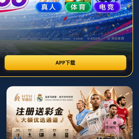
小加索尔执行球员选项 留守猛龙帮助球队卫冕
发布时间：2026-07-07T21:28:43+08:00
*小加索尔**，这位西班牙篮球巨星，选择执行球员选项，继续留在**多
次捧起了NBA总冠军奖杯。作为球队的中流砥柱，小加索尔的去留一直是
猛龙效力。这一决定背后有着多重考量。首先，猛龙队的团队氛围和战
的。
，他与队友们建立了深厚的默契，这种默契在关键比赛中往往能起到决定性