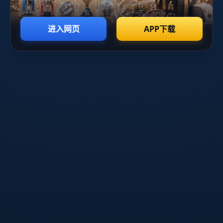
力。
冠军，猛龙队在新赛季将面临更大的挑战。其他球队纷纷补强阵容，力
防守端有效限制了对手的得分，还在进攻端为队友创造了许多机会。**他
。在对阵金州勇士的比赛中，他多次在关键时刻送出助攻，并在防守端成功
的自信。他相信，在自己的帮助下，猛龙队能够在新赛季继续保持强大的