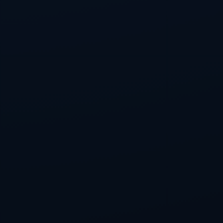
路增添了更多的可能性。