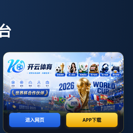
咨询热线
0755-6230866