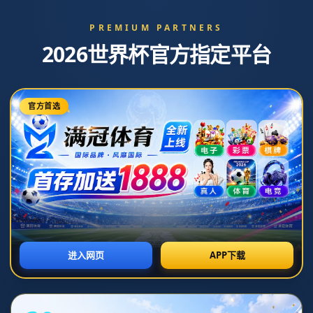
代理主帥點評文班三分投籃：他技術全面 正在
學習如何使用每種技能.
发布时间：2026-07-07T21:28:43+08:00