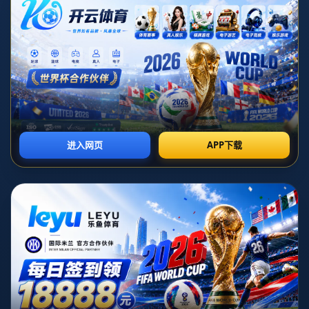
**代理主帅点评文班三分投篮：他技术全面，正在学习如何
使用每种技能**
近年来，**篮球技战术的多元化发展**使得球员全面能力的
培养成为关注焦点。特别是在比赛节奏越来越快的今天，投
篮，尤其是三分球能力的重要性不言而喻。近日，一位代理
主帅在点评球队球员文班的三分投篮时，提到他不仅具备全
面的投篮技术，还在逐步探索如何高效利用自己的各项技
能。这一评价不仅揭示了球员个人提升的方向，也反映了当
代篮球对才华与策略的双重需求。