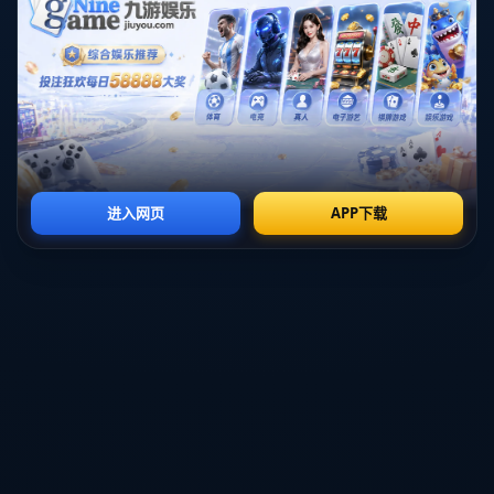
是现代篮球对球员的**高度要求**——仅仅会基础技能远远
不够，还必须学会在合适的时刻释放它们。
### **学习如何使用每种技能是一门长期的艺术**
转向主题中的另一个核心，代理主帅对于“学习如何使用每
种技能”的强调别具深意。篮球是一项强调实战智慧的运
动，“技术”只是武器，而“使用方式”才是真正的战术。
以**三分投篮为例**，最经典的案例莫过于NBA球星斯蒂
芬·库里。他不仅拥有出色的三分投射能力，还善于利用跑
位和掩护制造空位机会，从而最大化三分球的爆发力。而文
班目前的显著进步正是得益于他对投篮环境、时机把控的学
习。他开始深入理解防守球员的站位，熟练运用假动作迷惑
对手，并通过观察队友位置调整自己的投射点。