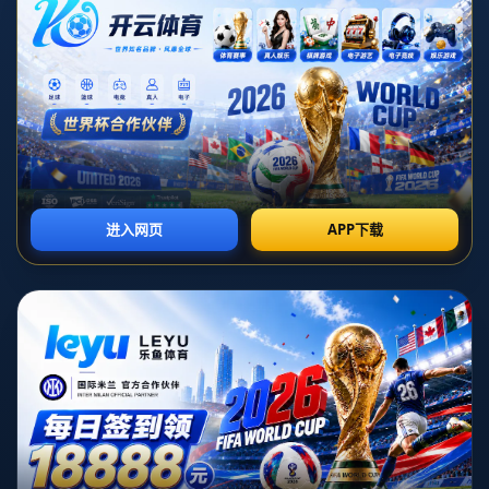
**北京国安逆转击败青岛黄海，阿兰梅开二度助力足协杯晋
级**
当北京国安与青岛黄海在足协杯第一轮相遇时，观众期待的
是一场激动人心的较量。最终，北京国安凭借阿兰的出色表
现，以2-1战胜对手，成功挺进下一轮。本篇将围绕这场比
赛进行分析，重点关注战术打法与关键球员表现。
**精彩开局与局势变化**
青岛黄海率先打破僵局，他们的前锋克莱奥在比赛的上半时
通过点球为球队取得领先优势。这一进球瞬间点燃了场上氛
围，也让青岛黄海看到了爆冷战胜强队的希望。
然而，北京国安作为中超劲旅，拥有丰富的大赛经验和顽强
的斗志。他们迅速调整战术，表现出了不凡的逆转能力。掌
握主动权后，国安的攻势如潮，特别是在中场控制与进攻配