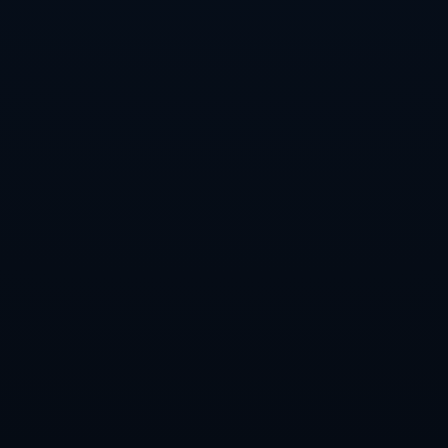
值得一提的是，其他大俱乐部在与国家队的球员互动方面，
往往采取积极的态度。以德国的拜仁慕尼黑为例，这支球队
在兼顾俱乐部与国家队利益方面表现出了很好的平衡。拜仁
常常成为德国国家队的球员输送基地，而国家队也为俱乐部
球员提供了实战经验的提升机会。这种互惠互利的关系，使
得拜仁球员通常能在国家队中获得一席之地，反观皇马的现
状，不禁让人深思。
**总结**
在全球足球逐渐迈向青少年化的今天，球队在选拔球员上更