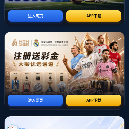
还是必然？
**皇家马德里与西班牙国家队的历史联系**
皇家马德里，作为西甲联赛的豪门，一直以来都是西班牙国
家队的重要人才供应地。从劳尔到伊戈尔·卡西利亚斯，再
到塞尔吉奥·拉莫斯，**皇马球员一直在西班牙国家队的历
史上扮演着举足轻重的角色**。然而，近年来我们观察到国
家队与皇马之间的纽带似乎正在削弱。