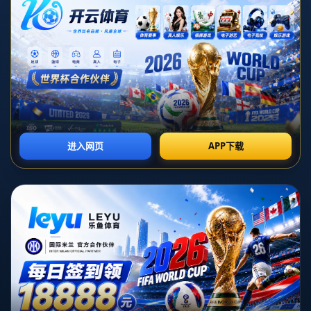
在本届篮球世界杯上，**美国男篮**再次展现了他们强大的
实力。在与新西兰的比赛中，年轻的球员班凯罗以21分的优
异表现引领球队，尽管开局表现略显慢热，最终仍以**大胜
**的结果告终。这场比赛不仅彰显了班凯罗的潜力，也让人
看到了美国男篮在世界舞台上的霸主地位。
**慢热的开局**
比赛开始后，**美国男篮**并没有展现出应有的火力。在第
一节，他们的表现有些不温不火，进攻效率不高，给了新西
兰一线生机。尽管球队拥有像班凯罗、杜兰特等超级明星，
但在进攻端却频频失误，导致得分停滞。新西兰则利用这个
机会，通过快攻和外线投篮逐步缩小分差，让美国男篮的球
迷着实紧张。
**班凯罗的爆发**