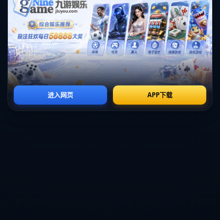
除了班凯罗的突出表现，美国男篮的教练团队在场上的战术
调整也起到了重要作用。第二节结束后，教练及时对球队的
防守策略进行了调整，通过加强对新西兰外线投手的盯防，
减少了对手的得分机会。同时，利用快攻和跑动战术，进一
步提高了球队的进攻效率。在这种积极的战术调整下，美国
男篮逐渐掌握了比赛的主动权，最终以**大比分取胜**。
**案例分析：美国队的核心优势**
在本场比赛中，可以明显看出美国男篮的球员在*身体素质*
和*技术水平*上的优势。他们不仅在进攻端具有极强的爆发
力，而且在防守时也展现了良好的协作能力。尤其在关键时
刻的临场发挥上，班凯罗及其他球员展现出的心理素质也极
为难得。这是美国男篮在国际比赛中能够保持竞争力的重要