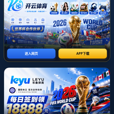
# 【截图预测】亚洲杯国足揭幕战，能否顺利取得开门红
在期待已久的亚洲杯即将拉开帷幕，坐镇主场的中国国家足
球队（国足）将在揭幕战中迎战强敌。这一时刻不仅是球员
们为之奋斗的舞台，更是全国球迷热切关注的焦点。在这场
备受瞩目的比赛中，**国足能否顺利取得开门红**，成为了
众多球迷和分析师共同关注的热点话题。