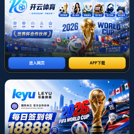
**大冬会全天综合：中国短道速滑队获得两枚银牌**
在寒冷的冬季，世界大学生冬季运动会（大冬会）成为了全
球大学生展示运动才华的舞台。在今年的大冬会中，中国短
道速滑队引人注目，他们以出色的表现赢得了两枚银牌，为
中国体育增添了光辉的一页。短道速滑不仅仅是一项考验速
度和技巧的运动，更是对团队合作和心理素质的严峻考验。
接下来，我们将深入探讨这项运动带来的挑战和中国运动员
的精彩表现。