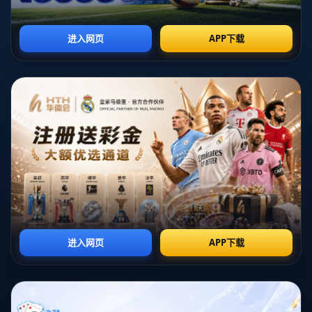
**中国短道速滑队的突破**
此次比赛中，中国短道速滑队的表现值得赞赏，两枚银牌的
取得标志着他们在国际赛事中的地位不断上升。比赛当天，
中国选手在关键时刻凭借他们顽强的毅力和灵活的应对为中
国赢得了荣誉。短道速滑项目因其对速度、策略和团队协作
的高要求，一直以来都是比赛中的焦点。