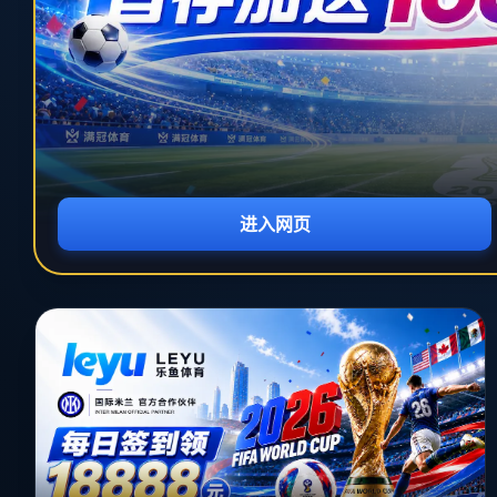
久尔杰
**久尔杰维奇：准备期遇上泰国国青是非常好的，满意下半
在足球备战期，每一场热身赛对于球队的战术磨合和状态调
场比赛不仅达到了预期目标，还在细节和整体性上为球队提
### **以泰国国青为对手：一场恰如其分的选择**
选择泰国国青作为热身赛的对手并非偶然。在亚洲足球版图
球员在应对快速转换节奏时的心理与身体适应力。**尤其在
久尔杰维奇指出：“球队在准备期与泰国国青的这场比赛是
挥情况。”