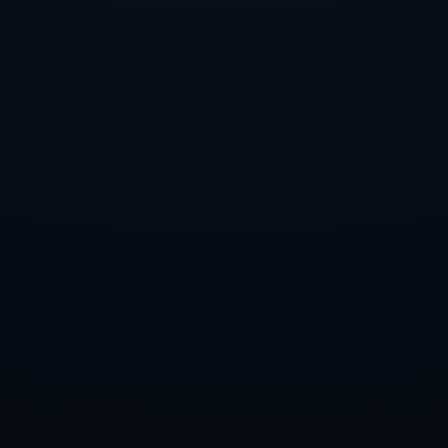
性的对手，这样不仅能逼出球队潜在问题，还能帮助年轻球员迅速成长。例
的问题，他们迅速调整了防守策略，最终在正赛中展现了强大的攻守平衡
样的对手交手，或许不会是一场轻松的比赛，但正是这种对抗性强的较
力，也窥见了**久尔杰维奇作为教练的智慧与远见**。他通过实战检验
课。
国国青的较量无疑能够为球队注入更多准备时间和调整空间**，久尔杰维
开套票销售.