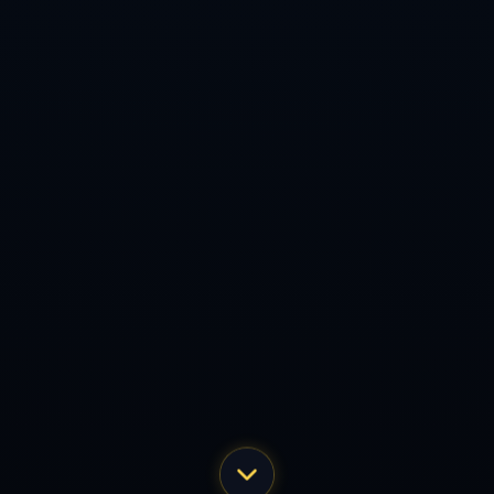
海牛主帅的回应耐人寻味：“哪怕没球迷也不会放弃。”这不
仅体现了职业体育的本质，也为面临类似挑战的球队提供了
借鉴。无论是空场处罚还是其他外部阻力，“执行规则且坚
持信念”才是团队发展的核心驱动力。这份信心，无疑是他
们在重大赛事中克敌制胜的关键所在。
上一篇：近两周曼联股价蒸发近2亿 财报亏损1亿镑+C罗言论
下一篇：长春亚泰引进意甲中场新核心，再现保利尼奥式转会.
咨询热线：0755-6230866 客服QQ：76818465
公司地址：四川省阿坝藏族羌族自治州小金县新桥乡
Copyright 2024
UED体育·(中国)官方网站-登录入口
All
Rights by
UED体育官方网站