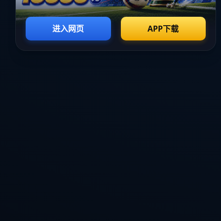
为了应对新赛季的挑战，国米在战术上进行了多方面的调整。
边路球员的速度与技术，创造更多的进攻机会。
达米安作为球队的重要一员，他在边路的突破与传中能力为
### **球员心态：全力以赴的决心**
除了战术上的调整，球员的心态也是国米能否成功卫冕的关
力以赴，不能有丝毫松懈。”