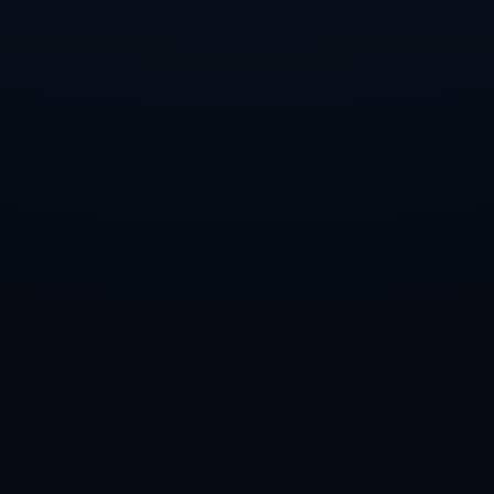
现。国米的球员们通过不断的努力与拼搏，力求在新赛季中保持良好的竞
，在对阵尤文图斯的比赛中，国米凭借顽强的防守与高效的反击，成功
结果，我们会继续保持这种精神，迎接新赛季的挑战。”
队友们已经做好了充分的准备。通过战术调整、心态建设以及团队合作，