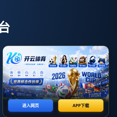
咨询热线
0755-6230866