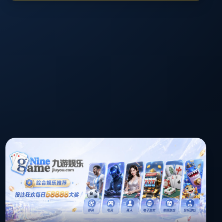
星
在日本足球大会上的精彩首秀，迅速成为了中国留洋球员中的
对足球的热爱。为了追求更高的竞技水平，杨志唯选择前往日
争得了一席之地。**他的表现不仅赢得了观众的掌声，也引
战术著称，这为杨志唯提供了一个良好的成长环境。其次，他