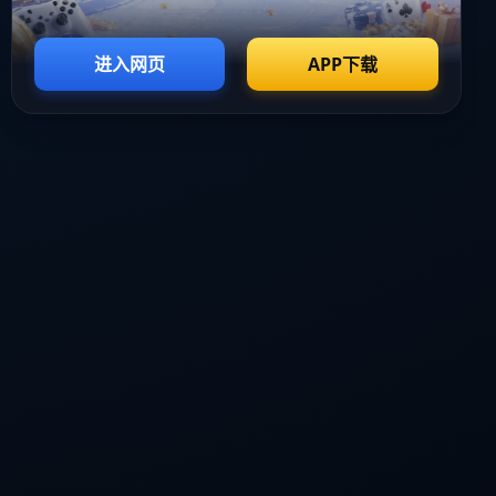
球的未来积累经验和资源。**杨志唯的成功故事**，无疑