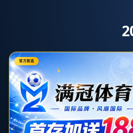
首页
公司简介
产品展示