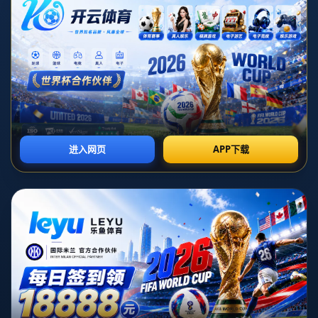
**西媒报道：巴列霍因身体状况不佳或缺席皇马对阵切尔西
**
在即将到来的欧冠比赛中，皇家马德里将迎战切尔西。然
而，**巴列霍**的缺席可能会对皇马的防线造成影响。据西
班牙媒体报道，巴列霍因身体状况不佳，可能无法出战这场
关键比赛。这一消息引起了球迷和媒体的广泛关注。