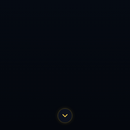
篮未来的积极展望。这段充满不舍的经历，不仅是他个人的
执教历程，也是中国篮球发展的一部分。未来的路还很长，
而正是这份团结与热爱，将成为推动中国篮球不断前行的动
力。杜锋的感谢，也将激励更多的年轻人加入到中国篮球的
大家庭中，为实现更高的目标而努力。
上一篇：欧国联-C罗替补绝杀B费破门 葡萄牙2-1苏格兰
下一篇：本田圭佑鼎力復出 一戰助不丹晉級亞冠聯賽
咨询热线：0755-6230866 客服QQ：76818465
公司地址：四川省阿坝藏族羌族自治州小金县新桥乡
Copyright 2024
UED体育·(中国)官方网站-登录入口
All
Rights by
UED体育官方网站