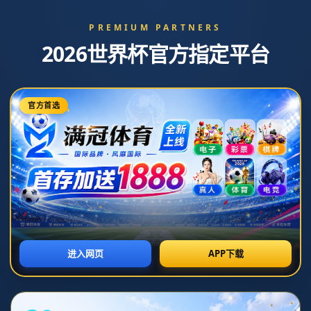
充满不舍！杜锋感谢过去3年中国男篮所有成
员
发布时间：2026-07-07T21:28:43+08:00