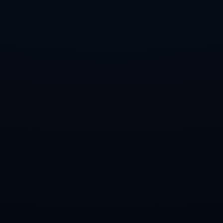
了33分、18个篮板和14次助攻的三双数据，展现了他作为球队核心的价值。
进行了有效调整，成功限制了掘金队的内线得分。这一战术调整成为了比
量，更是一场战术与智慧的比拼。它不仅为球迷们带来了无与伦比的观赛体