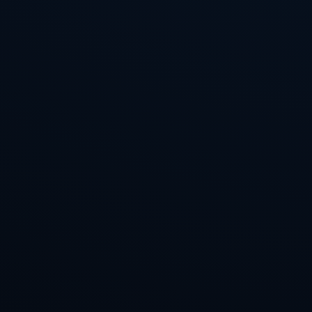
这场比赛不仅是对球员体能和心理的极大考验，也为NBA历
对于掘金队来说，虽然惜败，但他们在比赛中展现出的顽强
**案例分析：球员表现与战术调整**