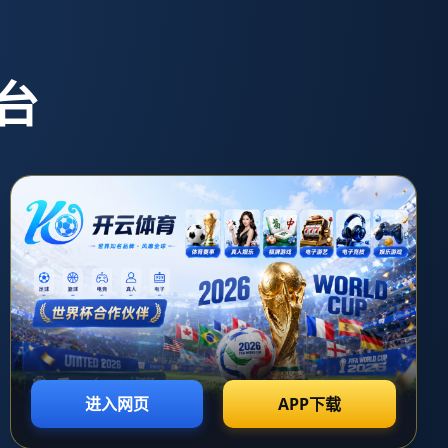
咨询热线
0755-6230866