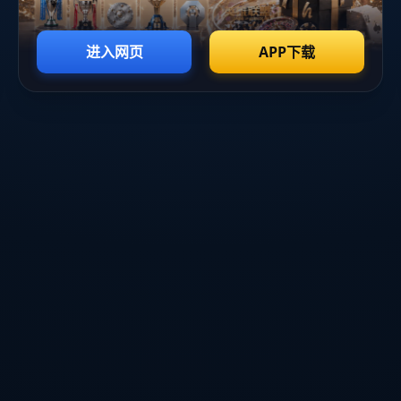
金与开拓者在首场比赛中已经展开了激烈的较量。**四加时**的出现不
的走势，因此每一分都至关重要。
·约基奇**和开拓者队的**达米安·利拉德**都表现出色，频频得分。
赛的激烈程度丝毫未减。
借**CJ·麦科勒姆**的关键投篮将比赛拖入第四个加时。最终，开拓者队