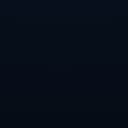
当谈到两队的战术时，我们也能看到明显的变化。阿森纳在
**快速传切与控球方面**的技术优势愈发明显，他们的防守
逐渐稳固，进攻组合也趋于多样化。而热刺则在攻防转换中
频繁暴露出漏洞，缺乏有效的战术执行力，这使得他们在面
对阿森纳时显得疲于奔命。摩根的观点正是反映了这一技术
与战术层面的鸿沟。
### 球迷文化的演变