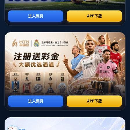
阿森纳与热刺之间的较量，不仅仅是三分的争夺，更是一场
精神与荣耀的对抗。在过去几十年里，这场德比战几乎每次
都能吸引数万名观众前来观看，尽管每支球队的状态起伏不
定，但这场赛事的重要性从未减弱。然而，随着足坛变化的
加速，尤其是英超联赛的竞争日趋加剧，这种关系似乎正在
悄然改变。
### 阿森纳的崛起与热刺的挣扎