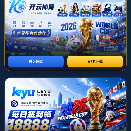
在英超联赛的历史长河中，阿森纳与托特纳姆热刺之间的对
抗历来被视为伦敦德比中的经典。然而，近年来这种传统的
对抗形式似乎正经历着微妙的变化。前足球评论员摩根在其
最新的言论中指出，**热刺不再是阿森纳的德比对手**，这
一论调引起了广大球迷的热议。那么，这一变化究竟源于何
处？
### 传统的伦敦德比