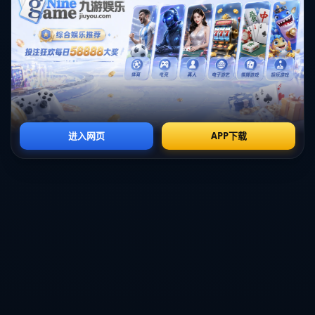
2. **心理因素干扰**：心理素质是球赛中的隐形杀手。当球
员在一个"不理想"的场地上比赛时，很容易因为环境的不确
定性而产生紧张、焦虑等消极情绪，从而影响比赛策略。
3. **战术执行障碍**：场地的状况对团队战术的施展也有很
大的限制。像戴伟浚所在的球队，如果计划中需要灵活的地
面传递战术，但是场地条件却阻碍了这一点，那么他们就无
法有效地执行赛前的战术布局。
**案例分析：足坛历史中的场地因素**