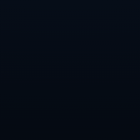
在2010年的南非世界杯上，著名的"乌尔班尼"球场因为其人
工草皮和特有的高海拔，给参赛队伍带来了极大的困扰。很
多球员都表示，"在这样一块场地上比赛，速度和传球的精
准度都大打折扣"。不仅是技术层面，很多球队也因为困惑
于如何在这片土地上打出自己的风格而焦头烂额。
同样，在2018年俄罗斯世界杯的某些场地上，由于草皮的过
于柔软和局部积水，使得球员在比赛中摔倒和控球失误的情
况屡见不鲜。*这些例子都充分说明，场地的客观条件在很
大程度上决定了一场比赛的最终走向。*
在当下，**提升场地条件是改善比赛质量的关键**之一。这
不仅仅是为了确保比赛的公平性和观赏性，更是对运动员们
提供一个展示自我的机会。在未来，我们期待看到更多规范
化的场地管理，将助力球员发挥出真正水平。总而言之，戴