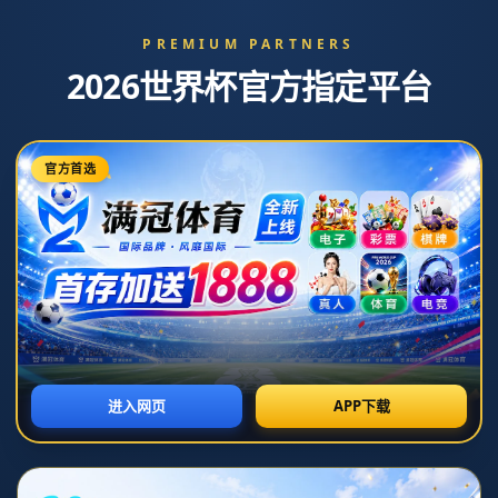
2022亚洲杯抽签规则：主办国印尼可以选择分
组
发布时间：2026-07-07T21:28:43+08:00