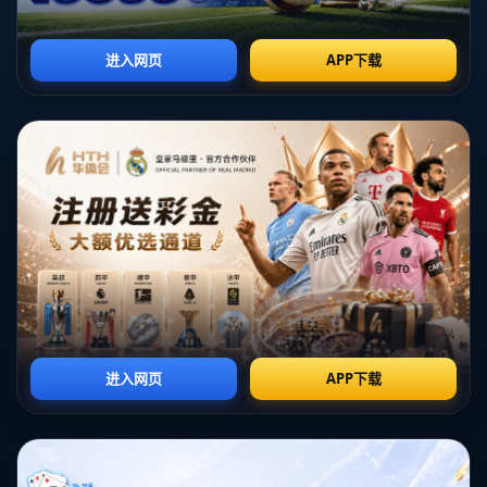
队的赛事安排，也可能改变整个比赛的格局。**
#### 抽签规则概述
根据亚洲足球联合会（AFC）的规定，2022年亚洲杯的抽签
将根据球队的实力和世界排名进行分组。其中，**主办国印
尼的权限显得尤为关键**。具体而言，印尼可以选择其参与
的分组，这一特权意味着他们能够在某种程度上控制比赛的
难度。通常情况下，主办国在赛事中会有较为优越的待遇，
而选择分组的机会正是印尼利用主场优势的绝佳机会。
#### 分组选择的影响
选择分组的权利不仅能够提供精神上的支持，更为最重要的
**赛程安排**提供了保障。印尼队在选择分组时，可以考虑
对手的实力、比赛时间及地点等因素。例如，若印尼选择与
相对实力较弱的球队同组，则有更大的机会晋级。通过这样