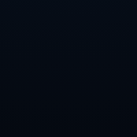
队可能在过去的赛事中表现出色，即便是分组中的“强队”，
依旧值得关注。因此，尽管选择在某种程度上给了印尼主动
权，但在分析对手时，依旧需要谨慎。
此外，印尼的球迷基数庞大，期待值极高，任何分组选择都
可能引来舆论的压力。如何在这种期待与压力下做出理智的
选择，将是印尼队必须面对的重要课题。
#### 结语
总体来说，2022亚洲杯的抽签规则为主办国印尼提供了前所
未有的灵活性，与此同时，这也为其他参赛国家带来了更多
战略上的思考。因此，印尼在选择分组过程中将面临机遇与
挑战的双重考验。尽管未来不可预测，但笃信团队与球迷的
支持，印尼有望在这场亚洲足球盛宴中创造不凡的表现。