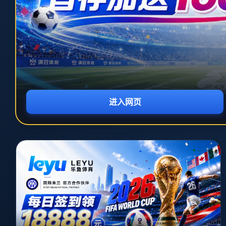
拜爾
# 拜尔转会在即：多特蒙德迎来新星，转会费高达3150万欧
**前言：** 在足球转会市场上，球员的流动总是备受关注
来阵容产生深远影响。
## 拜尔的职业生涯与潜力
拜尔，这位年轻的足球天才，早在青少年时期就展现出了非
特蒙德**选择引进拜尔，显然是看中了他的潜力和未来发展
## 多特蒙德的战略布局