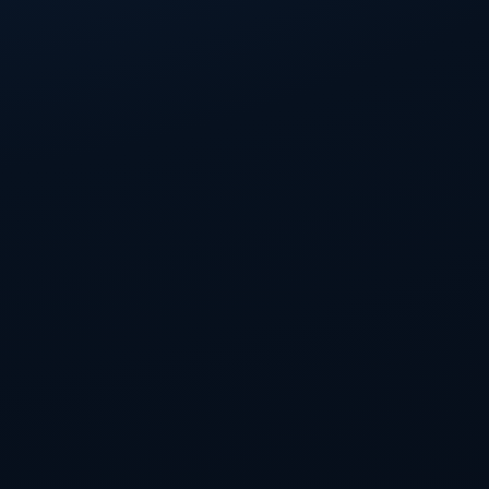
过引入年轻且有潜力的球员，**多特蒙德**希望在未来几