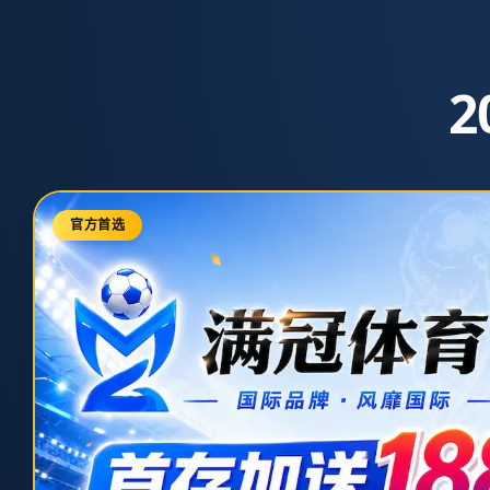
首页
公司简介
产品展示