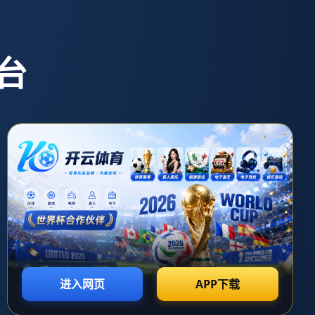
咨询热线
0755-6230866