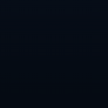
对于多特蒙德来说，这是一项值得的投资。近年来，足球市场的转会费不断
培养成世界级球星。例如，**厄林·哈兰德**就是一个典型的例子。哈
一个成功的引援案例。
他将有机会与世界级的教练和队友合作，进一步提升自己的技术水平。