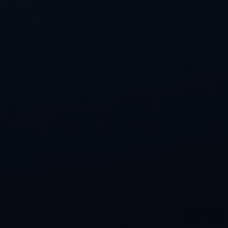
攀升，优秀球员的身价也水涨船高。多特蒙德在这笔交易中表现
兰德在加盟多特蒙德后迅速成长为顶级前锋，为球队带来了巨
多特蒙德的比赛风格和战术体系也非常适合拜尔的特点，这将