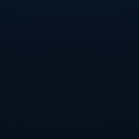
在欧洲足坛享有盛誉。此次引进拜尔，正是多特蒙德长期战略的一部分。通